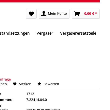
Mein Konto
0,00 € *
nstandsetzungen
Vergaser
Vergaserersatzteile
Anfrage
chen
Merken
Bewerten
:
1712
nummer:
7.22414.04.0
e