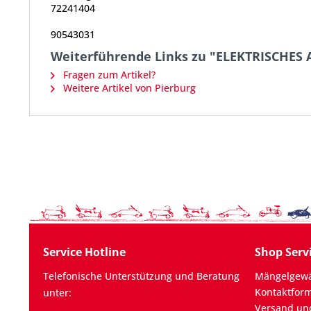
72241404
90543031
Weiterführende Links zu "ELEKTRISCHES 
Fragen zum Artikel?
Weitere Artikel von Pierburg
Service Hotline
Shop Serv
Telefonische Unterstützung und Beratung
Mängelgewä
Kontaktfor
unter:
Versand un