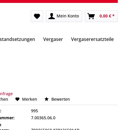
Mein Konto
0,00 € *
nstandsetzungen
Vergaser
Vergaserersatzteile
Anfrage
chen
Merken
Bewerten
:
995
nummer:
7.00365.06.0
e