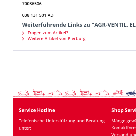
70036506
038 131 501 AD
Weiterführende Links zu "AGR-VENTIL,
Fragen zum Artikel?
Weitere Artikel von Pierburg
Service Hotline
Shop Serv
Telefonische Unterstützung und Beratung
Mängelgewä
Kontaktfor
unter:
Versand un