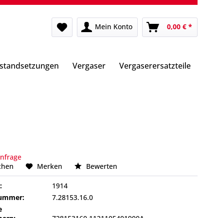
Mein Konto
0,00 € *
nstandsetzungen
Vergaser
Vergaserersatzteile
Anfrage
chen
Merken
Bewerten
:
1914
nummer:
7.28153.16.0
e