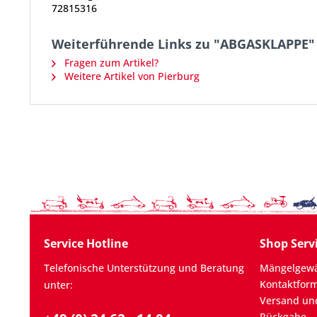
72815316
Weiterführende Links zu "ABGASKLAPPE"
Fragen zum Artikel?
Weitere Artikel von Pierburg
Service Hotline
Shop Serv
Telefonische Unterstützung und Beratung
Mängelgewä
Kontaktfor
unter:
Versand un
Rückgabe