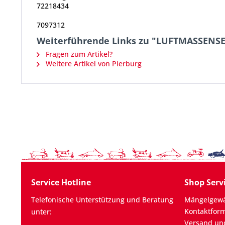
72218434
7097312
Weiterführende Links zu "LUFTMASSENS
Fragen zum Artikel?
Weitere Artikel von Pierburg
Service Hotline
Shop Serv
Telefonische Unterstützung und Beratung
Mängelgewä
Kontaktfor
unter:
Versand un