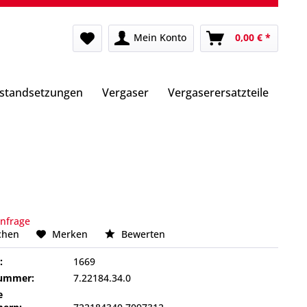
Mein Konto
0,00 € *
nstandsetzungen
Vergaser
Vergaserersatzteile
Anfrage
chen
Merken
Bewerten
:
1669
nummer:
7.22184.34.0
e