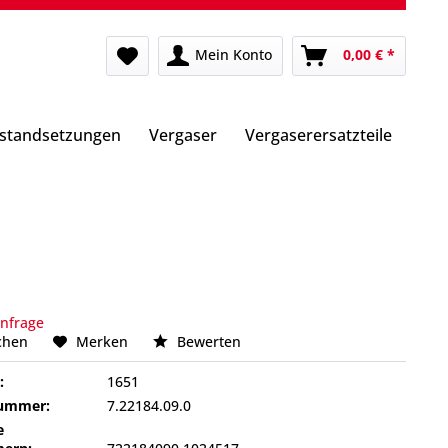
Mein Konto
0,00 € *
nstandsetzungen
Vergaser
Vergaserersatzteile
Anfrage
chen
Merken
Bewerten
:
1651
nummer:
7.22184.09.0
e