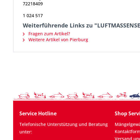
72218409
1 024 517
Weiterführende Links zu "LUFTMASSENS
Fragen zum Artikel?
Weitere Artikel von Pierburg
Service Hotline
Shop Serv
Telefonische Unterstützung und Beratung
Mängelgewä
Kontaktfor
unter:
Versand un