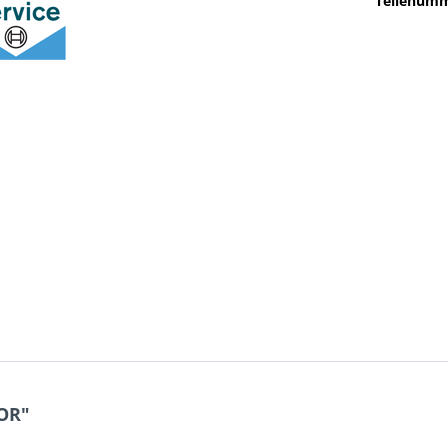
Teilenumm
OR"