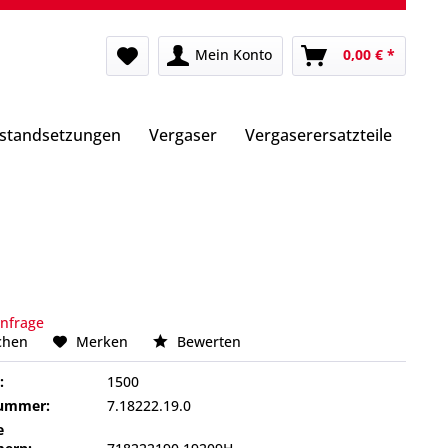
Mein Konto
0,00 € *
nstandsetzungen
Vergaser
Vergaserersatzteile
Anfrage
chen
Merken
Bewerten
:
1500
nummer:
7.18222.19.0
e