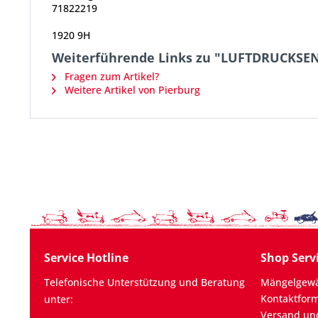
71822219
1920 9H
Weiterführende Links zu "LUFTDRUCKSE
Fragen zum Artikel?
Weitere Artikel von Pierburg
Service Hotline
Shop Serv
Telefonische Unterstützung und Beratung
Mängelgewä
Kontaktfor
unter:
Versand un