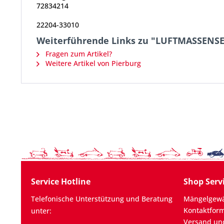
72834214
22204-33010
Weiterführende Links zu "LUFTMASSENS
Fragen zum Artikel?
Weitere Artikel von Pierburg
Service Hotline
Shop Serv
Telefonische Unterstützung und Beratung
Mängelgewä
Kontaktfor
unter:
Versand un