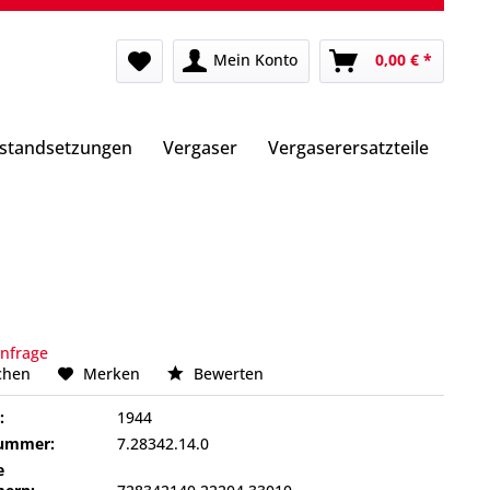
Mein Konto
0,00 € *
nstandsetzungen
Vergaser
Vergaserersatzteile
Anfrage
chen
Merken
Bewerten
:
1944
nummer:
7.28342.14.0
e