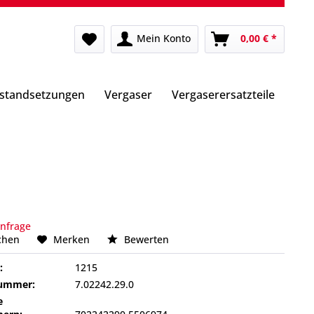
Mein Konto
0,00 € *
nstandsetzungen
Vergaser
Vergaserersatzteile
Anfrage
chen
Merken
Bewerten
:
1215
nummer:
7.02242.29.0
e