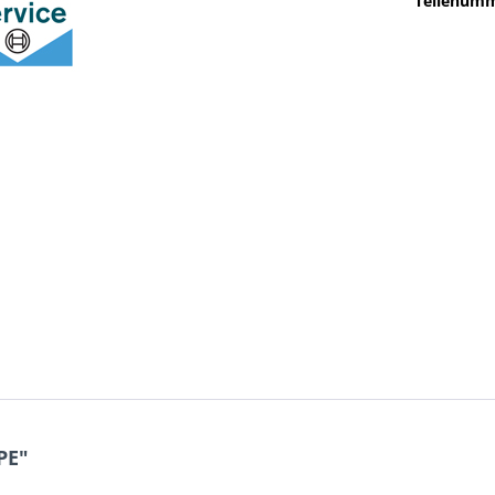
Teilenumm
PE"