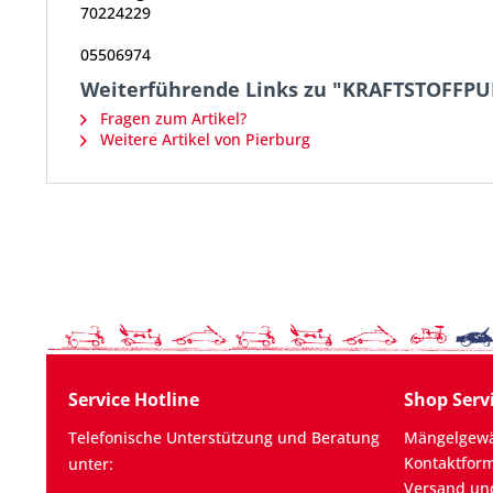
70224229
05506974
Weiterführende Links zu "KRAFTSTOFFP
Fragen zum Artikel?
Weitere Artikel von Pierburg
Service Hotline
Shop Serv
Telefonische Unterstützung und Beratung
Mängelgewä
Kontaktfor
unter:
Versand un