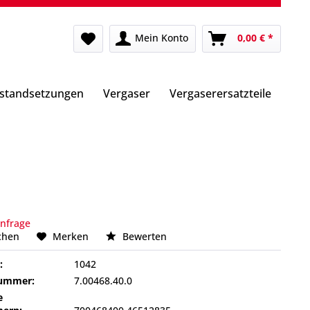
Mein Konto
0,00 € *
nstandsetzungen
Vergaser
Vergaserersatzteile
Anfrage
chen
Merken
Bewerten
:
1042
nummer:
7.00468.40.0
e