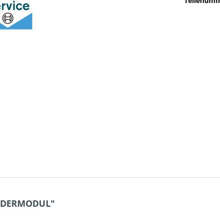
Teilenumm
ERDERMODUL"