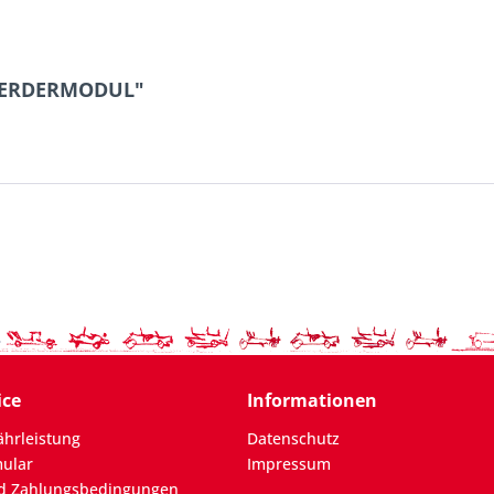
FOERDERMODUL"
ice
Informationen
hrleistung
Datenschutz
mular
Impressum
d Zahlungsbedingungen