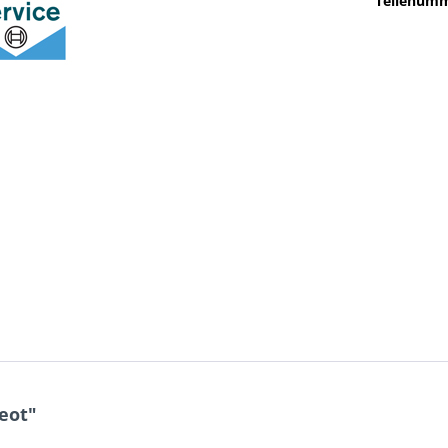
Teilenumm
eot"