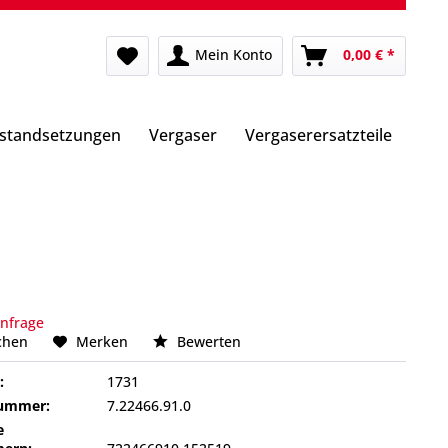
Mein Konto
0,00 € *
nstandsetzungen
Vergaser
Vergaserersatzteile
Anfrage
chen
Merken
Bewerten
:
1731
nummer:
7.22466.91.0
e