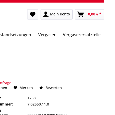
Mein Konto
0,00 € *
nstandsetzungen
Vergaser
Vergaserersatzteile
Anfrage
chen
Merken
Bewerten
:
1253
nummer:
7.02550.11.0
e