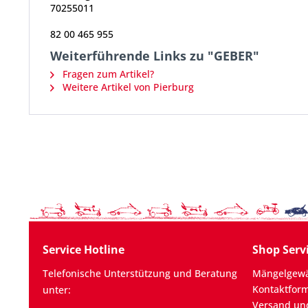
70255011
82 00 465 955
Weiterführende Links zu "GEBER"
Fragen zum Artikel?
Weitere Artikel von Pierburg
Service Hotline
Shop Serv
Telefonische Unterstützung und Beratung
Mängelgewä
Kontaktfor
unter:
Versand un