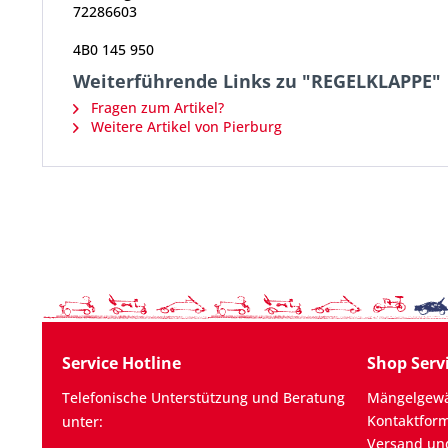
72286603
4B0 145 950
Weiterführende Links zu "REGELKLAPPE"
Fragen zum Artikel?
Weitere Artikel von Pierburg
Service Hotline
Shop Serv
Telefonische Unterstützung und Beratung
Mängelgewä
Kontaktfor
unter:
Versand un