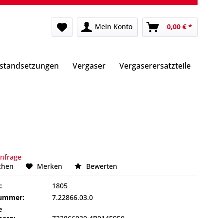
Mein Konto
0,00 € *
nstandsetzungen
Vergaser
Vergaserersatzteile
Anfrage
chen
Merken
Bewerten
:
1805
nummer:
7.22866.03.0
e