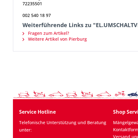
72235501
002 540 18 97
Weiterführende Links zu "EL.UMSCHALTV
Fragen zum Artikel?
Weitere Artikel von Pierburg
Service Hotline
Shop Serv
Telefonische Unterstützung und Beratung
Mängelgewä
Kontaktfor
unter:
Versand un