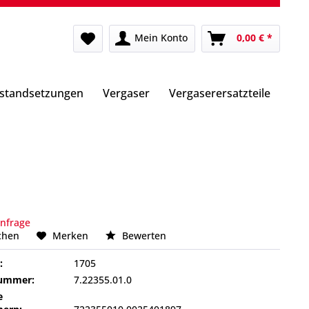
Mein Konto
0,00 € *
nstandsetzungen
Vergaser
Vergaserersatzteile
Anfrage
chen
Merken
Bewerten
:
1705
nummer:
7.22355.01.0
e