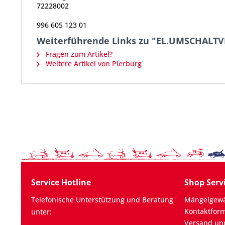
72228002
996 605 123 01
Weiterführende Links zu "EL.UMSCHALTV
Fragen zum Artikel?
Weitere Artikel von Pierburg
Service Hotline
Shop Serv
Telefonische Unterstützung und Beratung
Mängelgewä
Kontaktfor
unter:
Versand un