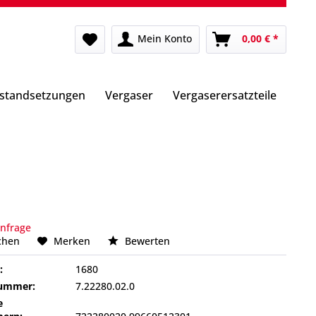
Mein Konto
0,00 € *
nstandsetzungen
Vergaser
Vergaserersatzteile
Anfrage
chen
Merken
Bewerten
:
1680
nummer:
7.22280.02.0
e