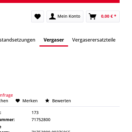
Mein Konto
0,00 € *
nstandsetzungen
Vergaser
Vergaserersatzteile
Anfrage
chen
Merken
Bewerten
:
173
nummer:
71752800
e