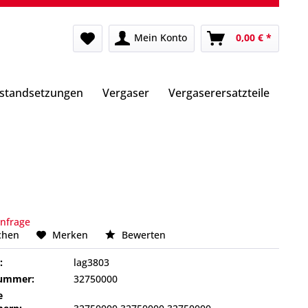
Mein Konto
0,00 € *
nstandsetzungen
Vergaser
Vergaserersatzteile
Anfrage
chen
Merken
Bewerten
:
lag3803
nummer:
32750000
e