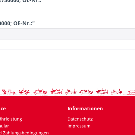
750000; OE-Nr.:"
000; OE-Nr.:"
ice
Informationen
hrleistung
Datenschutz
mular
Impressum
d Zahlungsbedingungen