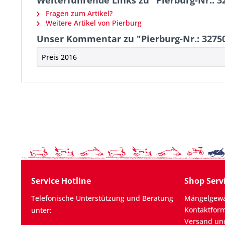
Weiterführende Links zu "Pierburg-Nr.: 32
Fragen zum Artikel?
Weitere Artikel von Pierburg
Unser Kommentar zu "Pierburg-Nr.: 32750
Preis 2016
Service Hotline
Shop Serv
Telefonische Unterstützung und Beratung
Mängelgewä
Kontaktfor
unter:
Versand un