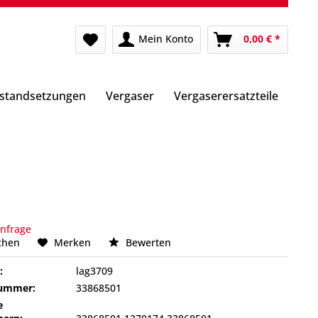
Mein Konto
0,00 € *
nstandsetzungen
Vergaser
Vergaserersatzteile
Anfrage
chen
Merken
Bewerten
:
lag3709
nummer:
33868501
e