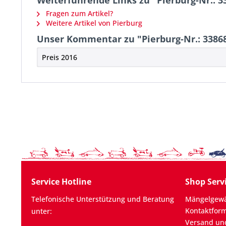
Weiterführende Links zu "Pierburg-Nr.: 33
Fragen zum Artikel?
Weitere Artikel von Pierburg
Unser Kommentar zu "Pierburg-Nr.: 33868
Preis 2016
Service Hotline
Shop Serv
Telefonische Unterstützung und Beratung
Mängelgewä
Kontaktfor
unter:
Versand un