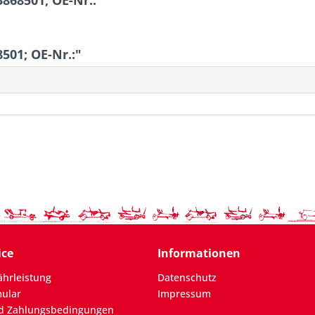
868501; OE-Nr.:"
501; OE-Nr.:"
ice
Informationen
hrleistung
Datenschutz
mular
Impressum
d Zahlungsbedingungen