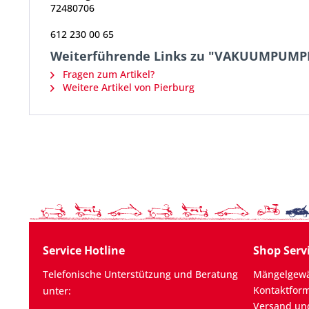
72480706
612 230 00 65
Weiterführende Links zu "VAKUUMPUMP
Fragen zum Artikel?
Weitere Artikel von Pierburg
Service Hotline
Shop Serv
Telefonische Unterstützung und Beratung
Mängelgewä
Kontaktfor
unter:
Versand un