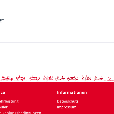
E"
ice
Informationen
hrleistung
Datenschutz
mular
Impressum
d Zahlungsbedingungen