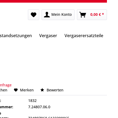
Mein Konto
0,00 € *
nstandsetzungen
Vergaser
Vergaserersatzteile
Anfrage
chen
Merken
Bewerten
:
1832
nummer:
7.24807.06.0
e